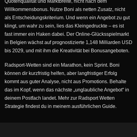
Quotenqualität und Marktbreite, nicht nach dem
Willkommensbonus. Nutze Boni als netten Zusatz, nicht
als Entscheidungskriterium. Und wenn ein Angebot zu gut
klingt, um wahr zu sein, lies das Kleingedruckte – es ist
fast immer ein Haken dabei. Der Online-Glücksspielmarkt
in Belgien wächst auf prognostizierte 1,148 Milliarden USD
bis 2029, und mit ihm die Kreativität bei Bonusangeboten.
Radsport-Wetten sind ein Marathon, kein Sprint. Boni
können dir kurzfristig helfen, aber langfristiger Erfolg
kommt aus guter Analyse, nicht aus Promotions. Behalte
das im Kopf, wenn das nächste „unglaubliche Angebot“ in
deinem Postfach landet. Mehr zur Radsport Wetten
Strategie findest du in meinem ausführlichen Guide.