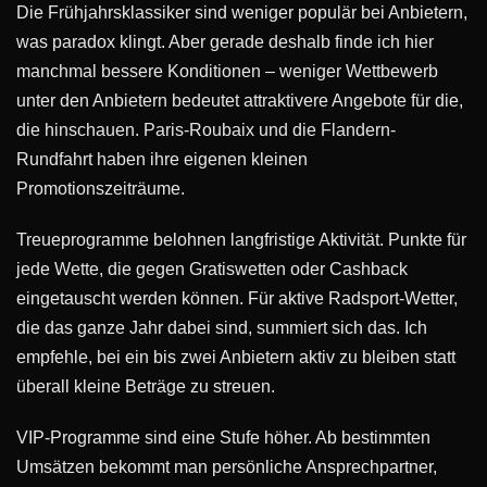
Die Frühjahrsklassiker sind weniger populär bei Anbietern,
was paradox klingt. Aber gerade deshalb finde ich hier
manchmal bessere Konditionen – weniger Wettbewerb
unter den Anbietern bedeutet attraktivere Angebote für die,
die hinschauen. Paris-Roubaix und die Flandern-
Rundfahrt haben ihre eigenen kleinen
Promotionszeiträume.
Treueprogramme belohnen langfristige Aktivität. Punkte für
jede Wette, die gegen Gratiswetten oder Cashback
eingetauscht werden können. Für aktive Radsport-Wetter,
die das ganze Jahr dabei sind, summiert sich das. Ich
empfehle, bei ein bis zwei Anbietern aktiv zu bleiben statt
überall kleine Beträge zu streuen.
VIP-Programme sind eine Stufe höher. Ab bestimmten
Umsätzen bekommt man persönliche Ansprechpartner,