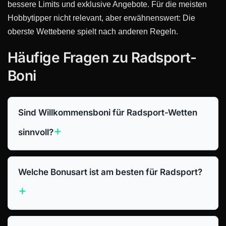
bessere Limits und exklusive Angebote. Für die meisten
Hobbytipper nicht relevant, aber erwähnenswert: Die
oberste Wettebene spielt nach anderen Regeln.
Häufige Fragen zu Radsport-
Boni
Sind Willkommensboni für Radsport-Wetten
sinnvoll?
Welche Bonusart ist am besten für Radsport?