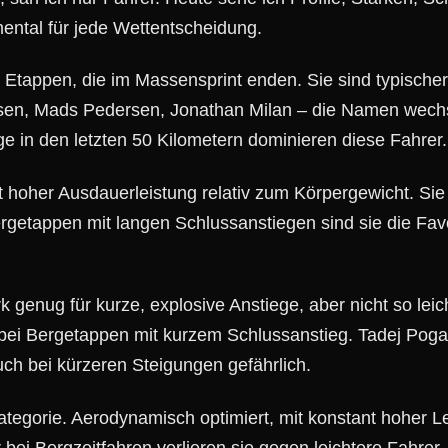
mental für jede Wettentscheidung.
he Etappen, die im Massensprint enden. Sie sind typische
ipsen, Mads Pedersen, Jonathan Milan – die Namen wechsel
ge in den letzten 50 Kilometern dominieren diese Fahrer.
it hoher Ausdauerleistung relativ zum Körpergewicht. Sie 
Bergetappen mit langen Schlussanstiegen sind sie die Fav
 genug für kurze, explosive Anstiege, aber nicht so leich
 bei Bergetappen mit kurzem Schlussanstieg. Tadej Pogacar
uch bei kürzeren Steigungen gefährlich.
Kategorie. Aerodynamisch optimiert, mit konstant hoher L
 bei Bergzeitfahren verlieren sie gegen leichtere Fahrer.