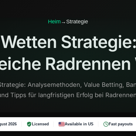
Heim
→
Strategie
Wetten Strategie:
reiche Radrennen
trategie: Analysemethoden, Value Betting, B
und Tipps für langfristigen Erfolg bei Radrennen
ust 2026
Licensed
Available in US
Fast payouts