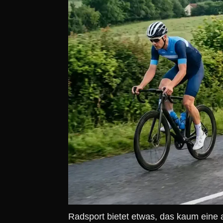
Radsport bietet etwas, das kaum eine a