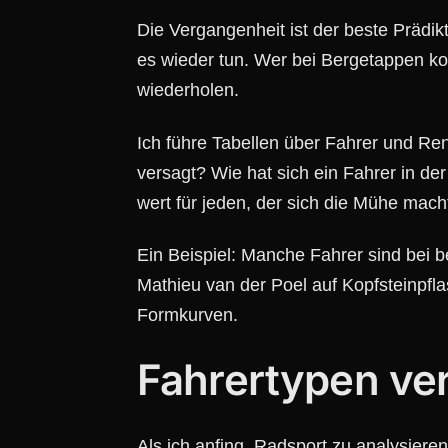
Die Vergangenheit ist der beste Prädi
es wieder tun. Wer bei Bergetappen kon
wiederholen.
Ich führe Tabellen über Fahrer und R
versagt? Wie hat sich ein Fahrer in de
wert für jeden, der sich die Mühe mach
Ein Beispiel: Manche Fahrer sind bei 
Mathieu van der Poel auf Kopfsteinpflas
Formkurven.
Fahrertypen vers
Als ich anfing, Radsport zu analysieren