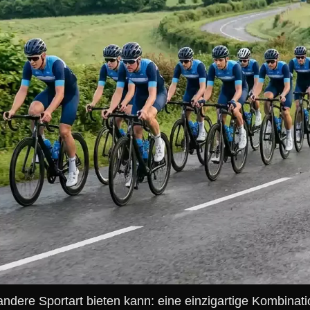
ndere Sportart bieten kann: eine einzigartige Kombinati