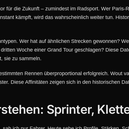
ktor für die Zukunft – zumindest im Radsport. Wer Pari
stant kämpft, wird das wahrscheinlich weiter tun. Histo
enntypen. Wer hat auf ähnlichen Strecken gewonnen? We
r dritten Woche einer Grand Tour geschlagen? Diese Date
t, sie zu sammeln.
bestimmten Rennen überproportional erfolgreich. Wout va
ter. Diese Affinitäten zeigen sich in den historischen Dat
tehen: Sprinter, Klette
, sah ich nur Fahrer. Heute sehe ich Profile, Stärken, S